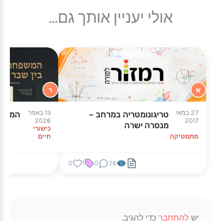
אולי יעניין אותך גם...
א
ר
27 במאי
13 באפר
טריגונומטריה במרחב –
המשפח
2026
2017
מנסרה ישרה
כישורי
מתמטיקה
חיים
0
1
0
26
יש
להתחבר
כדי להגיב.