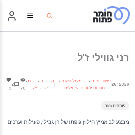
ילוג
תוכן
רני גווילי ז"ל
כישורי חיים
•
מעגל השנה
•
ז
•
ח
•
ט
•
2
28.1.2026
תרבות יהודית ישראלית
י
•
יא
0
170
פותחים שער
מבצע לב אמיץ חילוץ גופתו של רן גבילי, פעילות וערכים