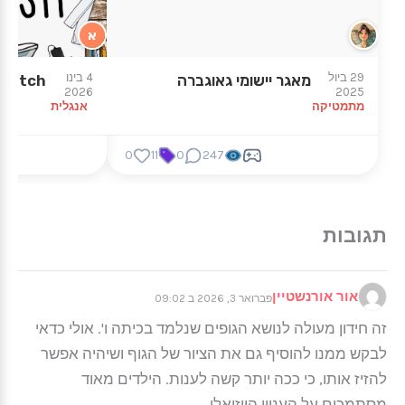
א
29 ביול
4 בינו
מאגר יישומי גאוגברה
 Match
2026
2025
מתמטיקה
אנגלית
0
11
0
247
אור אורנשטיין
פברואר 3, 2026 ב 09:02
זה חידון מעולה לנושא הגופים שנלמד בכיתה ו'. אולי כדאי
לבקש ממנו להוסיף גם את הציור של הגוף ושיהיה אפשר
להזיז אותו, כי ככה יותר קשה לענות. הילדים מאוד
מסתמכים על העניין הויזואלי.