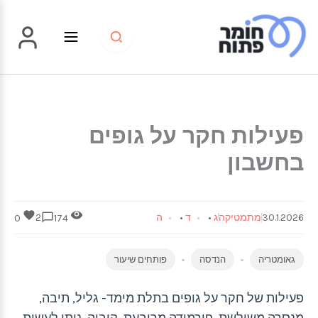
ילוג
תוכן
פעילות חקר על גופים
בחשבון
30.1.2026
מתמטיקה
ג
•
ד
•
ה
2
0
174
גאומטריה
הנדסה
פותחים שיעור
פעילות של חקר על גופים בתלת מימד- גליל, תיבה,
מנסרה משולשת, פירמידה מרובעת, קוביה. ניתן לעשות