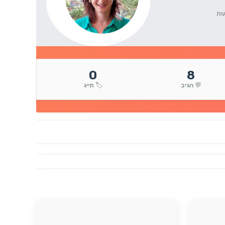
0
8
💬 הגיב
🏷️ תייג