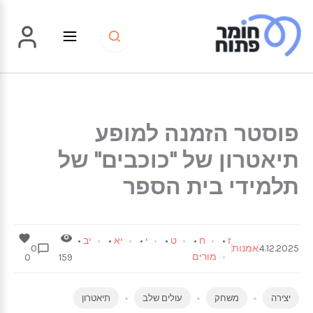
ילוג
תוכן
פוסטר הזמנה למופע
תיאטרון של "כוכבים" של
תלמידי בית הספר
ז
•
ח
•
ט
•
י
•
יא
•
יב
•
4.12.2025
אמנות
0
מורים
0
159
יצירה
משחק
עולים שלב
תיאטרון