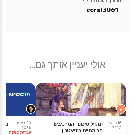
התוכן הועלה על ידי
coral3061
אולי יעניין אותך גם...
ק
16 בדצמ
20 באפר
תרגיל סיכום- המרכיבים
משחק
2026
2025
הבימתיים בתיאטרון
עברית כשפה