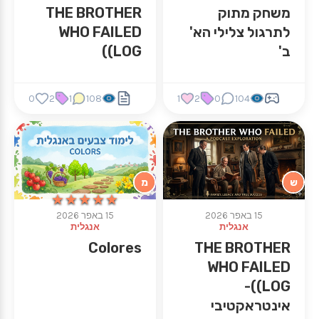
משחק מתוק
THE BROTHER
לתרגול צלילי הא'
WHO FAILED
ב'
(LOG)
0
2
1
108
1
2
0
104
ש
מ
★★★★★
★★★★★
15 באפר 2026
15 באפר 2026
אנגלית
אנגלית
Colores
THE BROTHER
WHO FAILED
(LOG)-
אינטראקטיבי