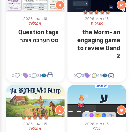
א
א
★★★★★
★★★★★
16 באפר 2026
16 באפר 2026
אנגלית
אנגלית
Question tags
the Worm- an
engaging game
סט הערכה ויותר
to review Band
2
0
4
0
81
0
5
1
65
ש
ש
★★★★★
★★★★★
15 באפר 2026
15 באפר 2026
כללי
אנגלית