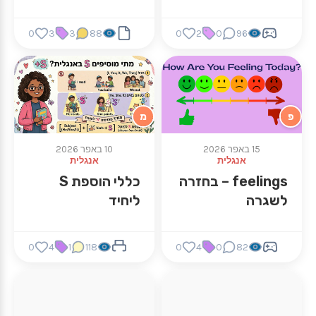
ומותאם ללמידה
מרחוק
0
3
3
88
0
2
0
96
פ
מ
15 באפר 2026
10 באפר 2026
אנגלית
אנגלית
feelings – בחזרה
כללי הוספת S
לשגרה
ליחיד
0
4
1
118
0
4
0
82