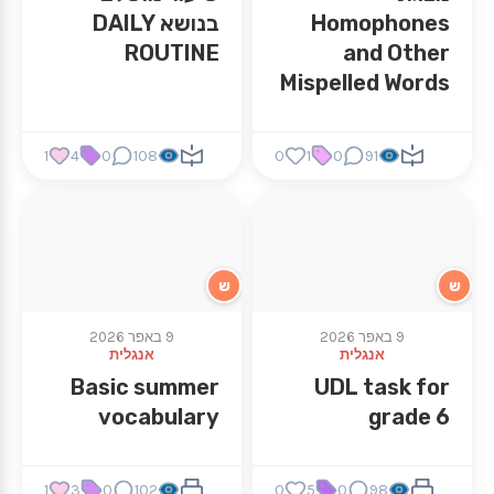
Homophones
בנושא DAILY
ROUTINE
and Other
Mispelled Words
1
4
0
108
0
1
0
91
ש
ש
9 באפר 2026
9 באפר 2026
אנגלית
אנגלית
Basic summer
UDL task for
vocabulary
grade 6
1
3
0
102
0
5
0
98