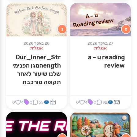
פ
נ
27 באפר 2026
26 באפר 2026
אנגלית
אנגלית
Our_Inner_Str
a – u reading
review
engthהמגן הפנימי
שלנו שיעור לאחר
תקופה מורכבת
(מלחמה)
0
4
0
55
0
4
0
92