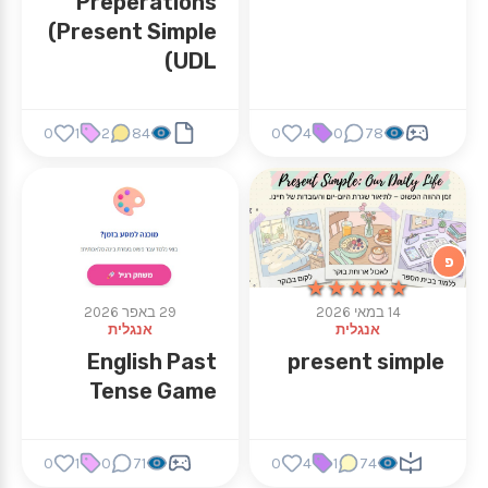
Preperations
(Present Simple
UDL)
0
1
2
84
0
4
0
78
פ
★★★★★
★★★★★
14 במאי 2026
29 באפר 2026
אנגלית
אנגלית
English Past
present simple
Tense Game
0
1
0
71
0
4
1
74