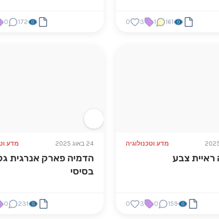
0
172
0
3
1
161
מדע וטכנולוגיה
24 באוג 2025
מדע וטכ
ראיית צבע
הדמיה פארק אנרגית גל
בסיסי
0
231
0
3
0
159