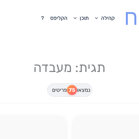
ח
קהילה
תוכן
הקליפס
?
תגית: מעבדה
נמצאו
75
פריטים