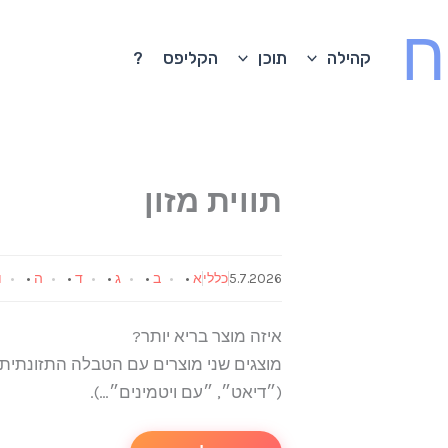
ח
קהילה
תוכן
הקליפס
?
תווית מזון
5.7.2026
כללי
א
•
ב
•
ג
•
ד
•
ה
•
ו
איזה מוצר בריא יותר?
מוצגים שני מוצרים עם הטבלה התזונתית ש
(״דיאט״, ״עם ויטמינים״…).