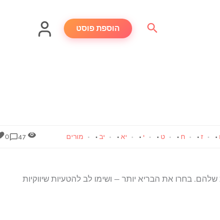
חיפוש
הוספת פוסט
•
ז
•
ח
•
ט
•
י
•
יא
•
יב
•
מורים
0
47
להם. בחרו את הבריא יותר — ושימו לב להטעיות שיווקיות