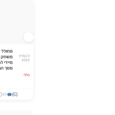
מחולל 
5 במרץ
משחק ק
2022
מיידי ל
מסך המ
כללי
90