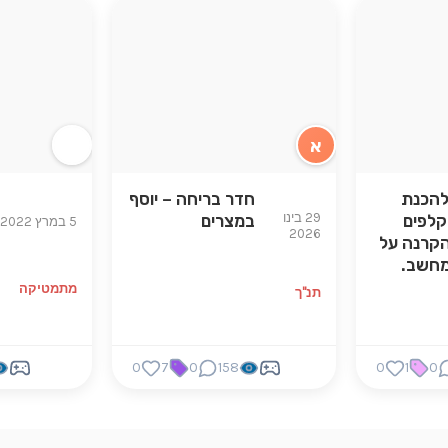
א
להכנת
חדר בריחה – יוסף
29 בינו
לפים
במצרים
5 במרץ 2022
2026
הקרנה על
חשב.
מתמטיקה
תנ"ך
0
7
0
158
0
1
0