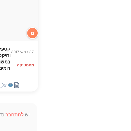
מ
קטעים
27 במאי 2017
והיקפ
במשו
מתמטיקה
דומים
21
יש
להתחבר
כדי