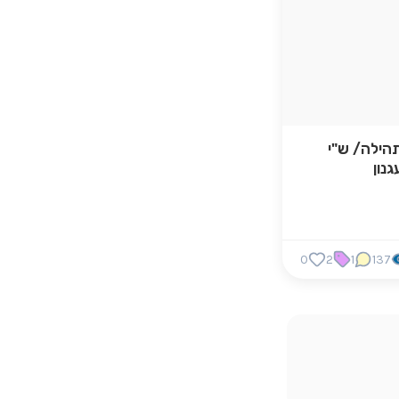
הילה/ ש"י
גנון
0
2
1
137