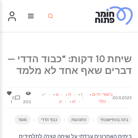
ילוג
תוכן
שיחת 10 דקות: “כבוד הדדי —
דברים שאף אחד לא מלמד
כישורי חיים
•
ז
•
ח
•
ט
•
י
•
0
20.11.2025
כללי
יא
•
יב
1
203
בינה בהתיישבותי
התנהגות
כבוד הדדי
מוסר
בימים האחרונים עבדתי על שיחה קצרה לתלמידים