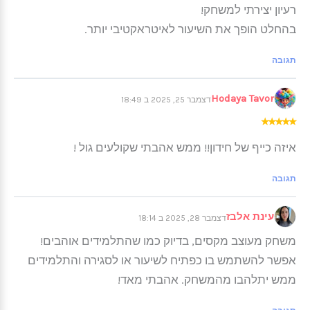
רעיון יצירתי למשחק!
בהחלט הופך את השיעור לאיטראקטיבי יותר.
תגובה
Hodaya Tavor
דצמבר 25, 2025 ב 18:49
★
★
★
★
★
איזה כייף של חידון!! ממש אהבתי שקולעים גול !
תגובה
עינת אלבז
דצמבר 28, 2025 ב 18:14
משחק מעוצב מקסים, בדיוק כמו שהתלמידים אוהבים!
אפשר להשתמש בו כפתיח לשיעור או לסגירה והתלמידים
ממש יתלהבו מהמשחק. אהבתי מאד!